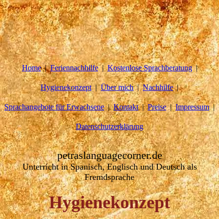
Home
Feriennachhilfe
Kostenlose Sprachberatung
Hygienekonzept
Über mich
Nachhilfe
Sprachangebote für Erwachsene
Kontakt
Preise
Impressum
Datenschutzerklärung
petraslanguagecorner.de
Unterricht in Spanisch, Englisch und Deutsch als
Fremdsprache
Hygienekonzept