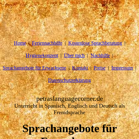
Home
Feriennachhilfe
Kostenlose Sprachberatung
Hygienekonzept
Über mich
Nachhilfe
Sprachangebote für Erwachsene
Kontakt
Preise
Impressum
Datenschutzerklärung
petraslanguagecorner.de
Unterricht in Spanisch, Englisch und Deutsch als
Fremdsprache
Sprachangebote für