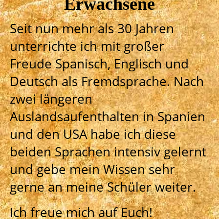
Erwachsene
Seit nun mehr als 30 Jahren
unterrichte ich mit großer
Freude Spanisch, Englisch und
Deutsch als Fremdsprache. Nach
zwei längeren
Auslandsaufenthalten in Spanien
und den USA habe ich diese
beiden Sprachen intensiv gelernt
und gebe mein Wissen sehr
gerne an meine Schüler weiter.
Ich freue mich auf Euch!